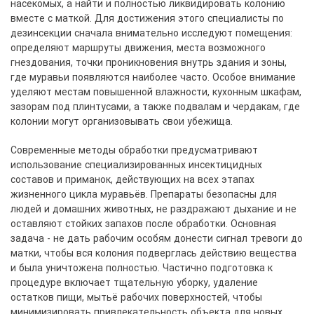
насекомых, а найти и полностью ликвидировать колонию
вместе с маткой. Для достижения этого специалисты по
дезинсекции сначала внимательно исследуют помещения:
определяют маршруты движения, места возможного
гнездования, точки проникновения внутрь здания и зоны,
где муравьи появляются наиболее часто. Особое внимание
уделяют местам повышенной влажности, кухонным шкафам,
зазорам под плинтусами, а также подвалам и чердакам, где
колонии могут организовывать свои убежища.
Современные методы обработки предусматривают
использование специализированных инсектицидных
составов и приманок, действующих на всех этапах
жизненного цикла муравьёв. Препараты безопасны для
людей и домашних животных, не раздражают дыхание и не
оставляют стойких запахов после обработки. Основная
задача - не дать рабочим особям донести сигнал тревоги до
матки, чтобы вся колония подверглась действию вещества
и была уничтожена полностью. Частично подготовка к
процедуре включает тщательную уборку, удаление
остатков пищи, мытьё рабочих поверхностей, чтобы
минимизировать привлекательность объекта для новых